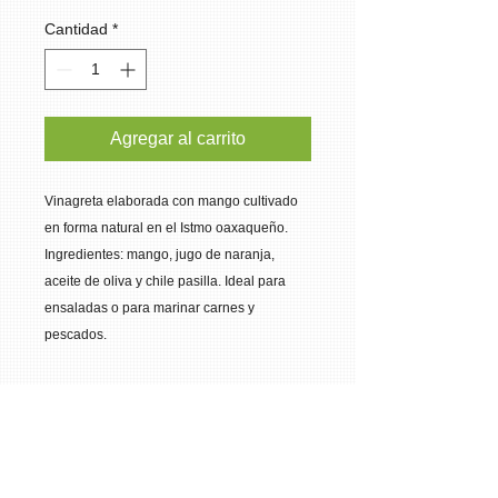
Cantidad
*
Agregar al carrito
Vinagreta elaborada con mango cultivado 
en forma natural en el Istmo oaxaqueño. 
Ingredientes: mango, jugo de naranja, 
aceite de oliva y chile pasilla. Ideal para 
ensaladas o para marinar carnes y 
pescados.
Reserva Rancho Tesoro
Rancho Tesoro es una empresa que
Costos de envío
transforma el mango oaxaqueño en
productos orgánicos gourmet con el