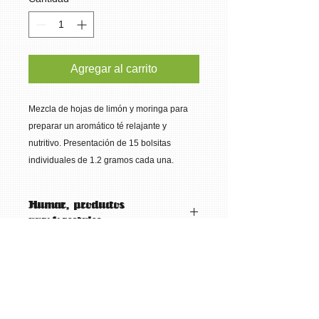
Agregar al carrito
Mezcla de hojas de limón y moringa para 
preparar un aromático té relajante y 
nutritivo. Presentación de 15 bolsitas 
individuales de 1.2 gramos cada una.
Humar, productos
agroforestales
Empresa establecida en la costa de
Costos de envío
Oaxaca. Cultiva de manera
completamente orgánica: Moringa
Ole fera
, Té Limón, Hierba Santa,
Realizamos envíos en la ciudad de
árboles característicos del trópico
Oaxaca y área conurbada. El costo