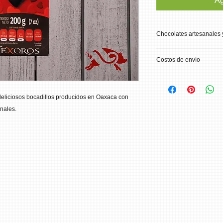
Ag
Chocolates artesanales 
Texier es una empr
Costos de envío
chocolates recuperan
fusionando ingredien
Realizamos envíos e
selecciones toda una
conurbada. El costo 
eliciosos bocadillos producidos en Oaxaca con 
pedidos menores a 1
nales.
El costo por envío f
250 pesos.