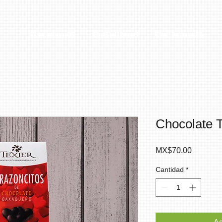
Conónocenos
Consultorías
Qué hacemos
Chocolate T
Precio
MX$70.00
Cantidad
*