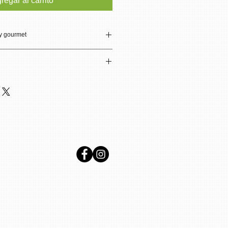
regar al carrito
y gourmet
esa oaxaqueña que produce
do técnicas tradicionales y
tes exóticos, que hacen de su
n la ciudad de Oaxaca y área
 aventura gastronómica.
por envío es de 50 pesos en
,000 pesos.
uera de la ciudad de Oaxaca es de