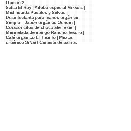
Opción 2
Salsa El Rey | Adobo especial Mixxe's |
Miel líquida Pueblos y Selvas |
Desinfectante para manos orgánico
Simple | Jabón orgánico Oshum |
Corazoncitos de chocolate Texier |
Mermelada de mango Rancho Tesoro |
Café orgánico El Triunfo | Mezcal
orgánico SiNai | Canasta de palma,
tejida en San Mateo Sosola, en la región
de la Mixteca, en Oaxaca.
750 pesos
Comprar
Comprar
Quiero apartar mi canasta
Precio no incluye IVA ni gastos de envío. En la
compra de más de tres, el envío es gratis
(Válido en Oaxaca y CDMX). Los productos
pueden variar. Aplican restricciones.